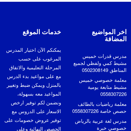
اخر المواضيع
خدمات الموقع
المضافة
يمكنكم الآن اختيار المدرس
مدرس قدرات خميس
المرغوب على حسب
مشيط كمي ولفظي لجميع
المرحلة التعليمية والاتفاق
المناطق 0502308149
مع على مواعيد بدء الدرس
معلمة خصوصي خميس
بالمنزل ويمكن ضبط وتغيير
مشيط متابعة يومية
المواعيد معه بسهولة،
0558307226
ونضمن لكم توفير ارخص
معلمة رياضيات بالطائف
حصص خاصة 0558307226
الاسعار على الدروس مع
توفير عروض خصومات على
مدرس لغة عربية بالرياض
خصوصي خبرة
الحصص النهائية وعلى