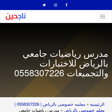
Toggl
naviga
مدرس رياضيات جامعي
بالرياض للاختبارات
والتجميعات 0558307226
الرئيسية
»
معلمه خصوصى بالرياض | 0558307226 |
معلم خصوصي بالرياض
»
مدرس رياضيات جامعي