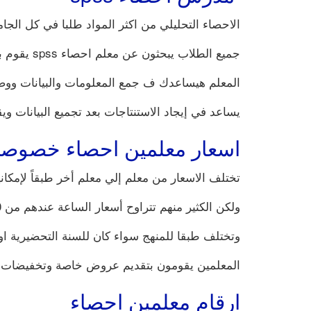
الاحصاء التحليلي من اكثر المواد طلبا في كل الجام
جميع الطلاب يبحثون عن معلم احصاء spss يقوم بتدريس الاحصاء وخصوصا مع هذا البرنامج،لذلك نوفرلك معلم احصاء متخصص في هذا البرنامج.
المعلم هيساعدك ف جمع المعلومات والبيانات ووص
يساعد في إيجاد الاستنتاجات بعد تجميع البيانات 
اسعار معلمين احصاء خصوص
تختلف الاسعار من معلم إلي معلم أخر طبقاً لإمكاني
ولكن الكثير منهم تتراوح أسعار الساعة عندهم من 100 الي 150 ريال مثل
وتختلف طبقا للمنهج سواء كان للسنة التحضيرية او 
المعلمين يقومون بتقديم عروض خاصة وتخفيضات ل
ارقام معلمين احصاء