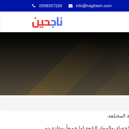
0558307226
info@nagheen.com
المختلفة.
،والمواد التابعة لها جميعاً ،وعادة يتم